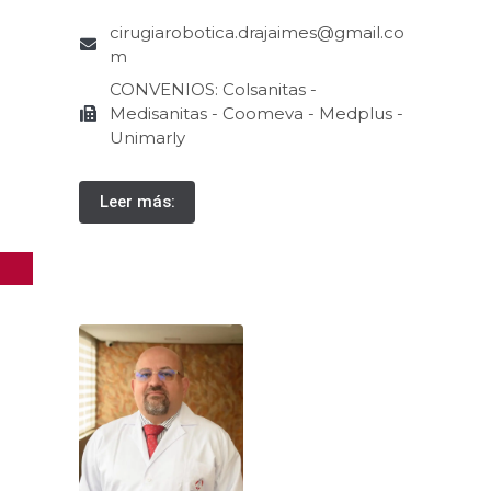
cirugiarobotica.drajaimes@gmail.co
m
CONVENIOS: Colsanitas -
Medisanitas - Coomeva - Medplus -
Unimarly
Leer más: